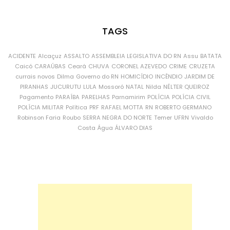
TAGS
ACIDENTE
Alcaçuz
ASSALTO
ASSEMBLEIA LEGISLATIVA DO RN
Assu
BATATA
Caicó
CARAÚBAS
Ceará
CHUVA
CORONEL AZEVEDO
CRIME
CRUZETA
currais novos
Dilma
Governo do RN
HOMICÍDIO
INCÊNDIO
JARDIM DE
PIRANHAS
JUCURUTU
LULA
Mossoró
NATAL
Nilda
NÉLTER QUEIROZ
Pagamento
PARAÍBA
PARELHAS
Parnamirim
POLÍCIA
POLÍCIA CIVIL
POLÍCIA MILITAR
Política
PRF
RAFAEL MOTTA
RN
ROBERTO GERMANO
Robinson Faria
Roubo
SERRA NEGRA DO NORTE
Temer
UFRN
Vivaldo
Costa
Água
ÁLVARO DIAS