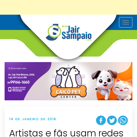
T
o
g
g
l
e
n
a
v
i
g
a
t
i
o
n
14 DE JANEIRO DE 2016
Artistas e fãs usam redes