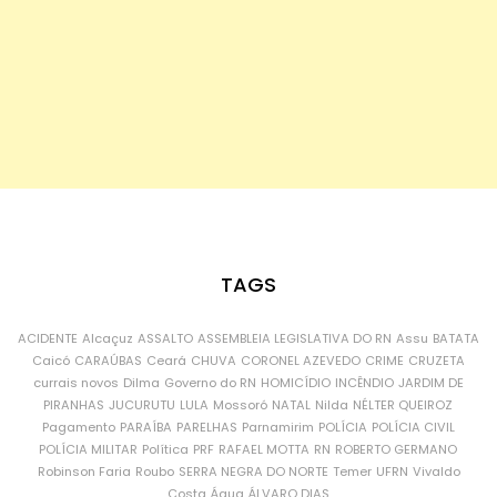
TAGS
ACIDENTE
Alcaçuz
ASSALTO
ASSEMBLEIA LEGISLATIVA DO RN
Assu
BATATA
Caicó
CARAÚBAS
Ceará
CHUVA
CORONEL AZEVEDO
CRIME
CRUZETA
currais novos
Dilma
Governo do RN
HOMICÍDIO
INCÊNDIO
JARDIM DE
PIRANHAS
JUCURUTU
LULA
Mossoró
NATAL
Nilda
NÉLTER QUEIROZ
Pagamento
PARAÍBA
PARELHAS
Parnamirim
POLÍCIA
POLÍCIA CIVIL
POLÍCIA MILITAR
Política
PRF
RAFAEL MOTTA
RN
ROBERTO GERMANO
Robinson Faria
Roubo
SERRA NEGRA DO NORTE
Temer
UFRN
Vivaldo
Costa
Água
ÁLVARO DIAS