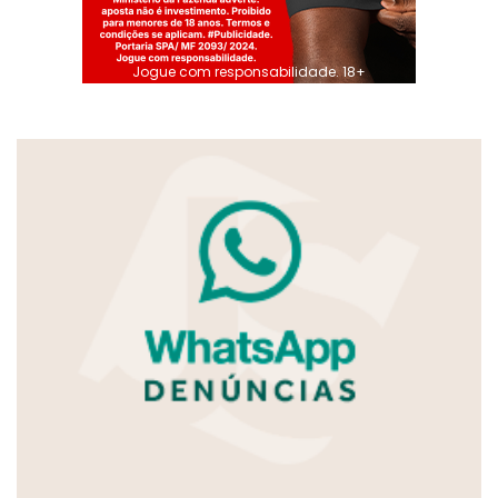
Jogue com responsabilidade. 18+