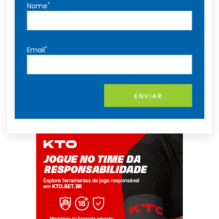
*
Nome
*
Email
ENVIAR