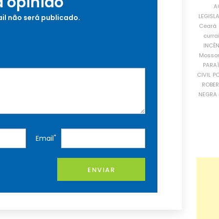
a opinião
A
LEGISL
il não será publicado.
Ceará
curra
INCÊ
Mosso
PARA
CIVIL
PO
ROBE
NEGRA 
*
Email
ENVIAR