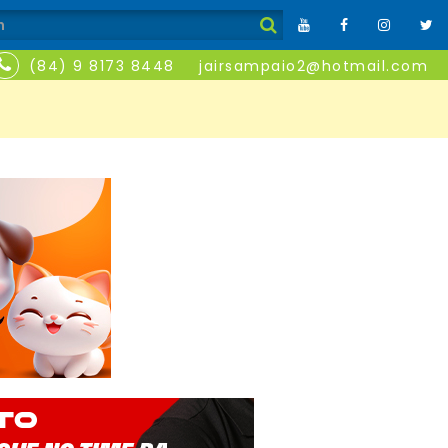
(84) 9 8173 8448
jairsampaio2@hotmail.com