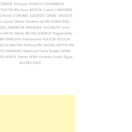
CIDENTE
Alcaçuz
ASSALTO
ASSEMBLEIA
ATIVA DO RN
Assu
BATATA
Caicó
CARAÚBAS
CHUVA
CORONEL AZEVEDO
CRIME
CRUZETA
is novos
Dilma
Governo do RN
HOMICÍDIO
NDIO
JARDIM DE PIRANHAS
JUCURUTU
LULA
ró
NATAL
Nilda
NÉLTER QUEIROZ
Pagamento
ÍBA
PARELHAS
Parnamirim
POLÍCIA
POLÍCIA
LÍCIA MILITAR
Política
PRF
RAFAEL MOTTA
RN
RTO GERMANO
Robinson Faria
Roubo
SERRA
DO NORTE
Temer
UFRN
Vivaldo Costa
Água
ÁLVARO DIAS