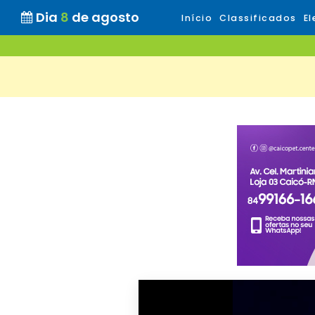
Dia
8
de agosto
Início
Classificados
El