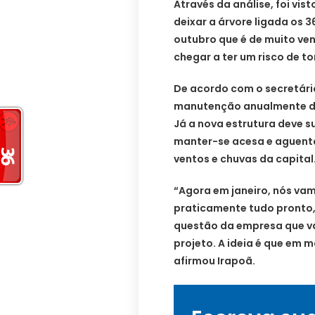
Através da análise, foi vis
deixar a árvore ligada os 3
outubro que é de muito ve
chegar a ter um risco de t
De acordo com o secretário
manutenção anualmente de
Já a nova estrutura deve s
manter-se acesa e aguenta
ventos e chuvas da capital
“Agora em janeiro, nós vamo
praticamente tudo pronto, 
questão da empresa que vai
projeto. A ideia é que em m
afirmou Irapoã.