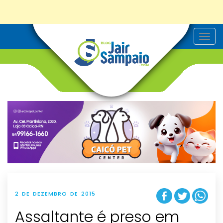
T
o
g
g
l
e
n
a
v
i
g
a
t
i
o
n
2 DE DEZEMBRO DE 2015
Assaltante é preso em