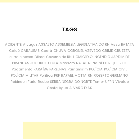
TAGS
ACIDENTE
Alcaçuz
ASSALTO
ASSEMBLEIA LEGISLATIVA DO RN
Assu
BATATA
Caicó
CARAÚBAS
Ceará
CHUVA
CORONEL AZEVEDO
CRIME
CRUZETA
currais novos
Dilma
Governo do RN
HOMICÍDIO
INCÊNDIO
JARDIM DE
PIRANHAS
JUCURUTU
LULA
Mossoró
NATAL
Nilda
NÉLTER QUEIROZ
Pagamento
PARAÍBA
PARELHAS
Parnamirim
POLÍCIA
POLÍCIA CIVIL
POLÍCIA MILITAR
Política
PRF
RAFAEL MOTTA
RN
ROBERTO GERMANO
Robinson Faria
Roubo
SERRA NEGRA DO NORTE
Temer
UFRN
Vivaldo
Costa
Água
ÁLVARO DIAS