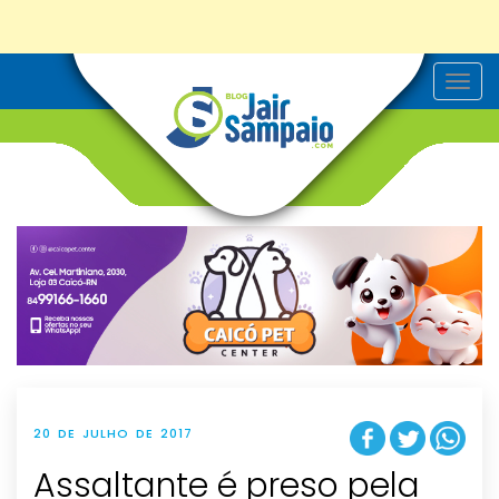
T
o
g
g
l
e
n
a
v
i
g
a
t
i
o
n
20 DE JULHO DE 2017
Assaltante é preso pela