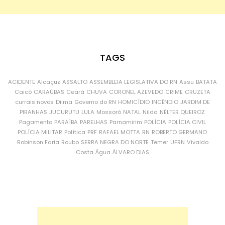
TAGS
ACIDENTE
Alcaçuz
ASSALTO
ASSEMBLEIA LEGISLATIVA DO RN
Assu
BATATA
Caicó
CARAÚBAS
Ceará
CHUVA
CORONEL AZEVEDO
CRIME
CRUZETA
currais novos
Dilma
Governo do RN
HOMICÍDIO
INCÊNDIO
JARDIM DE
PIRANHAS
JUCURUTU
LULA
Mossoró
NATAL
Nilda
NÉLTER QUEIROZ
Pagamento
PARAÍBA
PARELHAS
Parnamirim
POLÍCIA
POLÍCIA CIVIL
POLÍCIA MILITAR
Política
PRF
RAFAEL MOTTA
RN
ROBERTO GERMANO
Robinson Faria
Roubo
SERRA NEGRA DO NORTE
Temer
UFRN
Vivaldo
Costa
Água
ÁLVARO DIAS