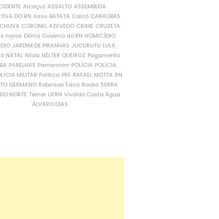
CIDENTE
Alcaçuz
ASSALTO
ASSEMBLEIA
ATIVA DO RN
Assu
BATATA
Caicó
CARAÚBAS
CHUVA
CORONEL AZEVEDO
CRIME
CRUZETA
is novos
Dilma
Governo do RN
HOMICÍDIO
NDIO
JARDIM DE PIRANHAS
JUCURUTU
LULA
ró
NATAL
Nilda
NÉLTER QUEIROZ
Pagamento
ÍBA
PARELHAS
Parnamirim
POLÍCIA
POLÍCIA
LÍCIA MILITAR
Política
PRF
RAFAEL MOTTA
RN
RTO GERMANO
Robinson Faria
Roubo
SERRA
DO NORTE
Temer
UFRN
Vivaldo Costa
Água
ÁLVARO DIAS