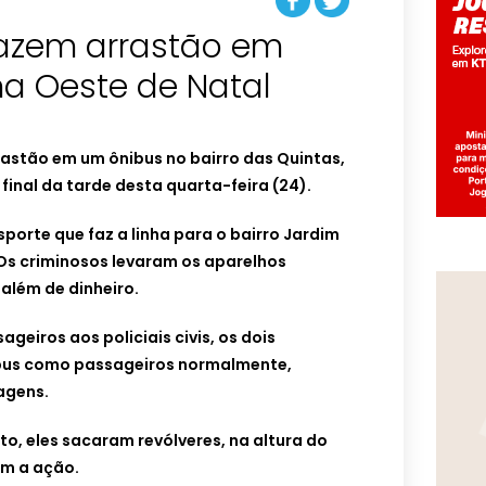
fazem arrastão em
na Oeste de Natal
rastão em um ônibus no bairro das Quintas,
final da tarde desta quarta-feira (24).
porte que faz a linha para o bairro Jardim
 Os criminosos levaram os aparelhos
 além de dinheiro.
geiros aos policiais civis, os dois
bus como passageiros normalmente,
agens.
o, eles sacaram revólveres, na altura do
am a ação.