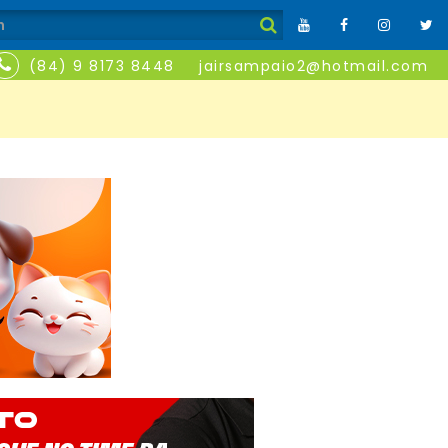
(84) 9 8173 8448
jairsampaio2@hotmail.com