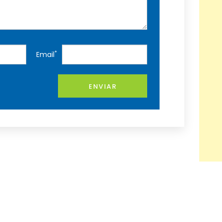
*
Email
ENVIAR