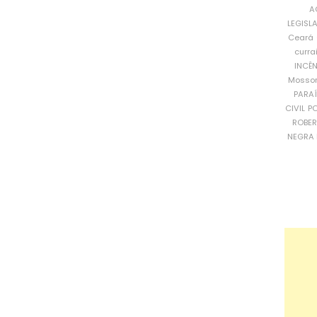
A
LEGISL
Ceará
curra
INCÊ
Mosso
PARA
CIVIL
PO
ROBE
NEGRA 