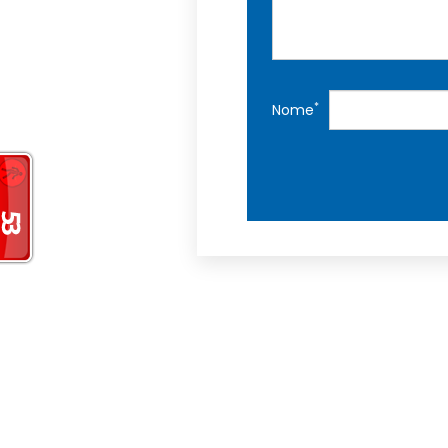
*
Nome