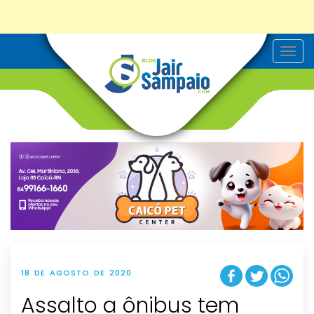
T
o
g
g
l
e
n
a
v
i
g
a
t
i
o
n
18 DE AGOSTO DE 2020
Assalto a ônibus tem