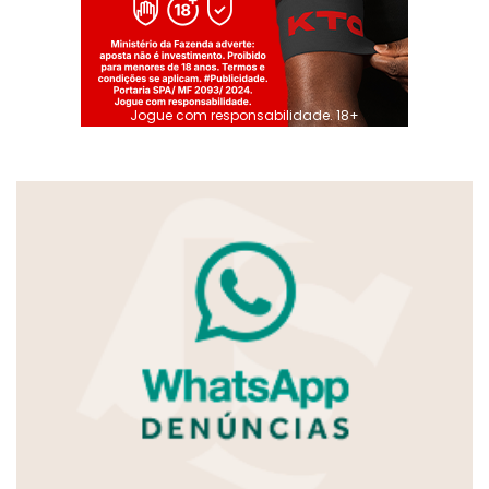
Jogue com responsabilidade. 18+