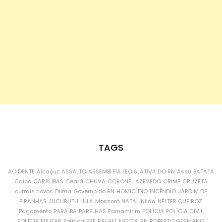
TAGS
ACIDENTE
Alcaçuz
ASSALTO
ASSEMBLEIA LEGISLATIVA DO RN
Assu
BATATA
Caicó
CARAÚBAS
Ceará
CHUVA
CORONEL AZEVEDO
CRIME
CRUZETA
currais novos
Dilma
Governo do RN
HOMICÍDIO
INCÊNDIO
JARDIM DE
PIRANHAS
JUCURUTU
LULA
Mossoró
NATAL
Nilda
NÉLTER QUEIROZ
Pagamento
PARAÍBA
PARELHAS
Parnamirim
POLÍCIA
POLÍCIA CIVIL
POLÍCIA MILITAR
Política
PRF
RAFAEL MOTTA
RN
ROBERTO GERMANO