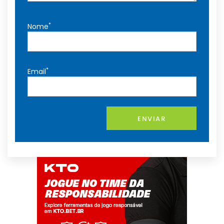
*
Nome
*
Email
ENVIAR