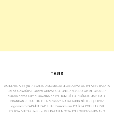
TAGS
ACIDENTE
Alcaçuz
ASSALTO
ASSEMBLEIA LEGISLATIVA DO RN
Assu
BATATA
Caicó
CARAÚBAS
Ceará
CHUVA
CORONEL AZEVEDO
CRIME
CRUZETA
currais novos
Dilma
Governo do RN
HOMICÍDIO
INCÊNDIO
JARDIM DE
PIRANHAS
JUCURUTU
LULA
Mossoró
NATAL
Nilda
NÉLTER QUEIROZ
Pagamento
PARAÍBA
PARELHAS
Parnamirim
POLÍCIA
POLÍCIA CIVIL
POLÍCIA MILITAR
Política
PRF
RAFAEL MOTTA
RN
ROBERTO GERMANO