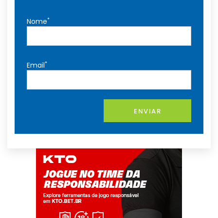
*
Nome
*
Email
ENVIAR