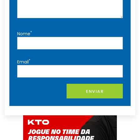
*
Nome
*
Email
ENVIAR