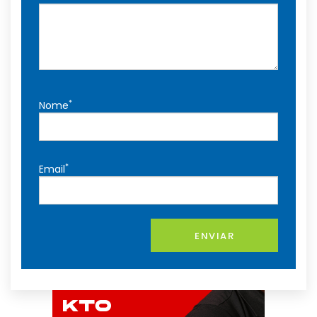
*
Nome
*
Email
ENVIAR