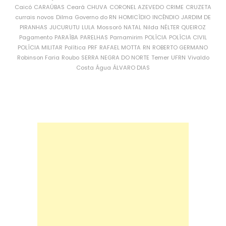
Caicó
CARAÚBAS
Ceará
CHUVA
CORONEL AZEVEDO
CRIME
CRUZETA
currais novos
Dilma
Governo do RN
HOMICÍDIO
INCÊNDIO
JARDIM DE
PIRANHAS
JUCURUTU
LULA
Mossoró
NATAL
Nilda
NÉLTER QUEIROZ
Pagamento
PARAÍBA
PARELHAS
Parnamirim
POLÍCIA
POLÍCIA CIVIL
POLÍCIA MILITAR
Política
PRF
RAFAEL MOTTA
RN
ROBERTO GERMANO
Robinson Faria
Roubo
SERRA NEGRA DO NORTE
Temer
UFRN
Vivaldo
Costa
Água
ÁLVARO DIAS