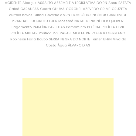
ACIDENTE
Alcaçuz
ASSALTO
ASSEMBLEIA LEGISLATIVA DO RN
Assu
BATATA
Caicó
CARAÚBAS
Ceará
CHUVA
CORONEL AZEVEDO
CRIME
CRUZETA
currais novos
Dilma
Governo do RN
HOMICÍDIO
INCÊNDIO
JARDIM DE
PIRANHAS
JUCURUTU
LULA
Mossoró
NATAL
Nilda
NÉLTER QUEIROZ
Pagamento
PARAÍBA
PARELHAS
Parnamirim
POLÍCIA
POLÍCIA CIVIL
POLÍCIA MILITAR
Política
PRF
RAFAEL MOTTA
RN
ROBERTO GERMANO
Robinson Faria
Roubo
SERRA NEGRA DO NORTE
Temer
UFRN
Vivaldo
Costa
Água
ÁLVARO DIAS