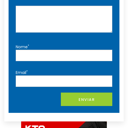
*
Nome
*
Email
ENVIAR