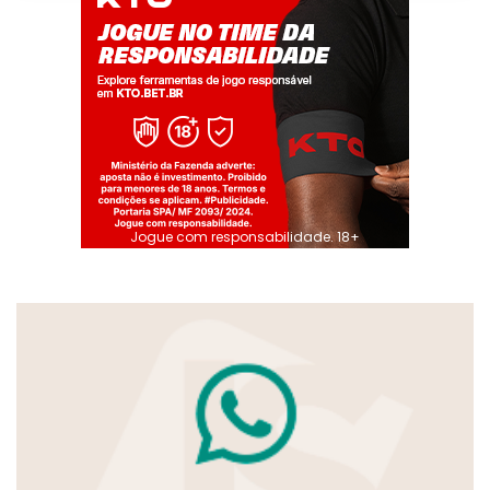
Jogue com responsabilidade. 18+