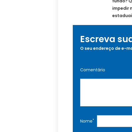
fundo? Q
impedir 
estaduai
Escreva su
O seu endereço de e-ma
Comentário
*
Nome