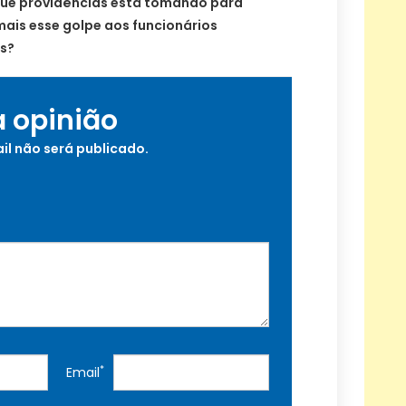
ue providências está tomando para
mais esse golpe aos funcionários
s?
a opinião
il não será publicado.
*
Email