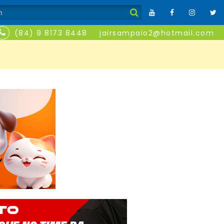
(84) 9 8173 8448
jairsampaio2@hotmail.com