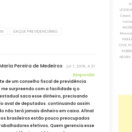
A
LEGISL
Ceará
curra
INCÊ
RN
SAQUE PREVIDENCIÁRIO
Mosso
PARA
CIVIL
PO
ROBE
NEGRA 
 Maria Pereira de Medeiros
jul 7, 2016, 4:21
Responder
te de um conselho fiscal de previdência
e me surpreendo com a facilidade q o
estadual saca esse dinheiro, precisando
o aval de deputados. continuando assim
o não terá jamais dinheiro em caixa. Afinal
icos brasileiros estão pouco preocupados
rabalhadores efetivos. Quem gerencia esse