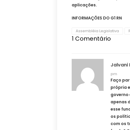
aplicações.
INFORMAÇÕES DO G1 RN
Assembléia Legislativa
1
Comentário
Jalvani
pm
Faço par
própria 
governo 
apenas d
esse fund
os polít
com os t