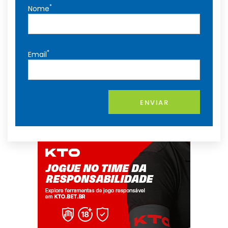
*
Nome
*
Email
ENVIAR