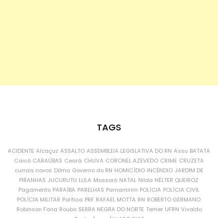
TAGS
ACIDENTE
Alcaçuz
ASSALTO
ASSEMBLEIA LEGISLATIVA DO RN
Assu
BATATA
Caicó
CARAÚBAS
Ceará
CHUVA
CORONEL AZEVEDO
CRIME
CRUZETA
currais novos
Dilma
Governo do RN
HOMICÍDIO
INCÊNDIO
JARDIM DE
PIRANHAS
JUCURUTU
LULA
Mossoró
NATAL
Nilda
NÉLTER QUEIROZ
Pagamento
PARAÍBA
PARELHAS
Parnamirim
POLÍCIA
POLÍCIA CIVIL
POLÍCIA MILITAR
Política
PRF
RAFAEL MOTTA
RN
ROBERTO GERMANO
Robinson Faria
Roubo
SERRA NEGRA DO NORTE
Temer
UFRN
Vivaldo