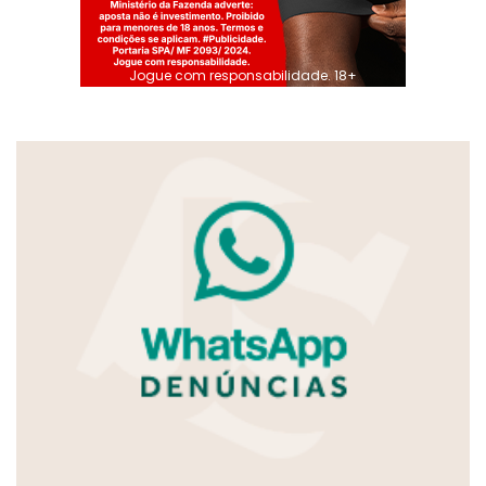
Jogue com responsabilidade. 18+