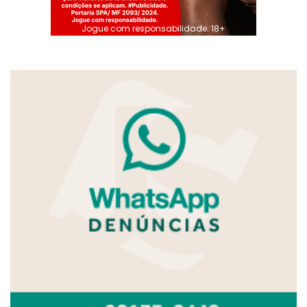
Jogue com responsabilidade. 18+