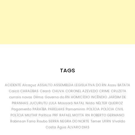
TAGS
ACIDENTE
Alcaçuz
ASSALTO
ASSEMBLEIA LEGISLATIVA DO RN
Assu
BATATA
Caicó
CARAÚBAS
Ceará
CHUVA
CORONEL AZEVEDO
CRIME
CRUZETA
currais novos
Dilma
Governo do RN
HOMICÍDIO
INCÊNDIO
JARDIM DE
PIRANHAS
JUCURUTU
LULA
Mossoró
NATAL
Nilda
NÉLTER QUEIROZ
Pagamento
PARAÍBA
PARELHAS
Parnamirim
POLÍCIA
POLÍCIA CIVIL
POLÍCIA MILITAR
Política
PRF
RAFAEL MOTTA
RN
ROBERTO GERMANO
Robinson Faria
Roubo
SERRA NEGRA DO NORTE
Temer
UFRN
Vivaldo
Costa
Água
ÁLVARO DIAS