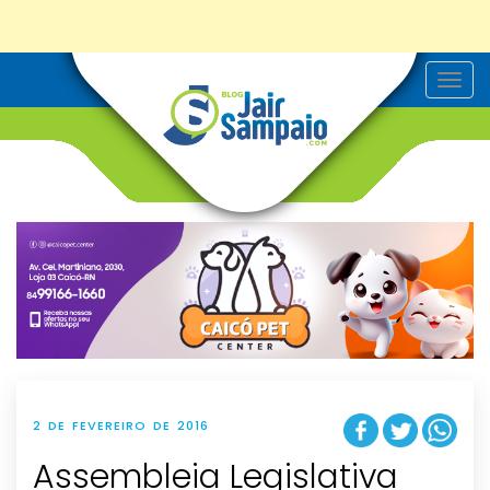
T
o
g
g
l
e
n
a
v
i
g
a
t
i
o
n
2 DE FEVEREIRO DE 2016
Assembleia Legislativa