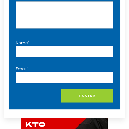
*
Nome
*
Email
ENVIAR