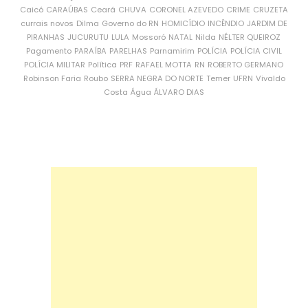
Caicó
CARAÚBAS
Ceará
CHUVA
CORONEL AZEVEDO
CRIME
CRUZETA
currais novos
Dilma
Governo do RN
HOMICÍDIO
INCÊNDIO
JARDIM DE
PIRANHAS
JUCURUTU
LULA
Mossoró
NATAL
Nilda
NÉLTER QUEIROZ
Pagamento
PARAÍBA
PARELHAS
Parnamirim
POLÍCIA
POLÍCIA CIVIL
POLÍCIA MILITAR
Política
PRF
RAFAEL MOTTA
RN
ROBERTO GERMANO
Robinson Faria
Roubo
SERRA NEGRA DO NORTE
Temer
UFRN
Vivaldo
Costa
Água
ÁLVARO DIAS