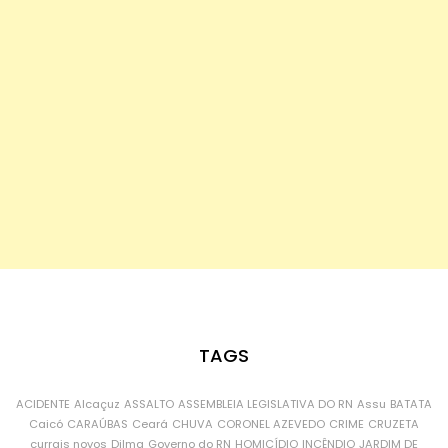
TAGS
ACIDENTE
Alcaçuz
ASSALTO
ASSEMBLEIA LEGISLATIVA DO RN
Assu
BATATA
Caicó
CARAÚBAS
Ceará
CHUVA
CORONEL AZEVEDO
CRIME
CRUZETA
currais novos
Dilma
Governo do RN
HOMICÍDIO
INCÊNDIO
JARDIM DE