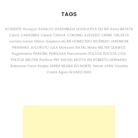
TAGS
ACIDENTE
Alcaçuz
ASSALTO
ASSEMBLEIA LEGISLATIVA DO RN
Assu
BATATA
Caicó
CARAÚBAS
Ceará
CHUVA
CORONEL AZEVEDO
CRIME
CRUZETA
currais novos
Dilma
Governo do RN
HOMICÍDIO
INCÊNDIO
JARDIM DE
PIRANHAS
JUCURUTU
LULA
Mossoró
NATAL
Nilda
NÉLTER QUEIROZ
Pagamento
PARAÍBA
PARELHAS
Parnamirim
POLÍCIA
POLÍCIA CIVIL
POLÍCIA MILITAR
Política
PRF
RAFAEL MOTTA
RN
ROBERTO GERMANO
Robinson Faria
Roubo
SERRA NEGRA DO NORTE
Temer
UFRN
Vivaldo
Costa
Água
ÁLVARO DIAS