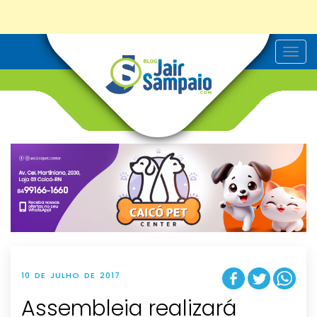
T
o
g
g
l
e
n
a
v
i
g
a
t
i
o
n
10 DE JULHO DE 2017
Assembleia realizará