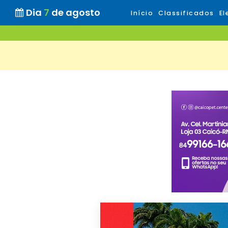
Dia
7
de agosto
Início
Classificados
El