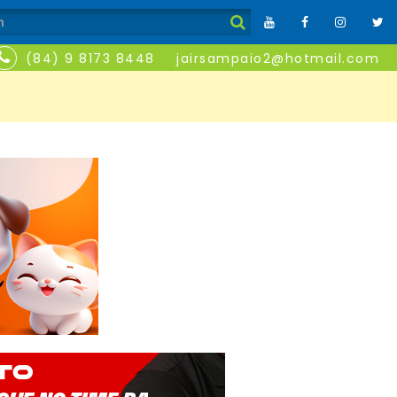
(84) 9 8173 8448
jairsampaio2@hotmail.com