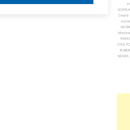
A
LEGISL
Ceará
curra
INCÊ
Mosso
PARA
CIVIL
PO
ROBE
NEGRA 