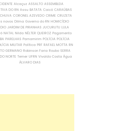
CIDENTE
Alcaçuz
ASSALTO
ASSEMBLEIA
ATIVA DO RN
Assu
BATATA
Caicó
CARAÚBAS
CHUVA
CORONEL AZEVEDO
CRIME
CRUZETA
is novos
Dilma
Governo do RN
HOMICÍDIO
NDIO
JARDIM DE PIRANHAS
JUCURUTU
LULA
ró
NATAL
Nilda
NÉLTER QUEIROZ
Pagamento
ÍBA
PARELHAS
Parnamirim
POLÍCIA
POLÍCIA
LÍCIA MILITAR
Política
PRF
RAFAEL MOTTA
RN
RTO GERMANO
Robinson Faria
Roubo
SERRA
DO NORTE
Temer
UFRN
Vivaldo Costa
Água
ÁLVARO DIAS