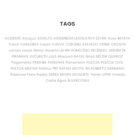
TAGS
ACIDENTE
Alcaçuz
ASSALTO
ASSEMBLEIA LEGISLATIVA DO RN
Assu
BATATA
Caicó
CARAÚBAS
Ceará
CHUVA
CORONEL AZEVEDO
CRIME
CRUZETA
currais novos
Dilma
Governo do RN
HOMICÍDIO
INCÊNDIO
JARDIM DE
PIRANHAS
JUCURUTU
LULA
Mossoró
NATAL
Nilda
NÉLTER QUEIROZ
Pagamento
PARAÍBA
PARELHAS
Parnamirim
POLÍCIA
POLÍCIA CIVIL
POLÍCIA MILITAR
Política
PRF
RAFAEL MOTTA
RN
ROBERTO GERMANO
Robinson Faria
Roubo
SERRA NEGRA DO NORTE
Temer
UFRN
Vivaldo
Costa
Água
ÁLVARO DIAS