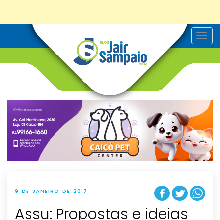
T
o
g
g
l
e
n
a
v
i
g
a
t
i
o
n
9 DE JANEIRO DE 2017
Assu: Propostas e ideias