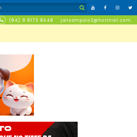
(84) 9 8173 8448
jairsampaio2@hotmail.com