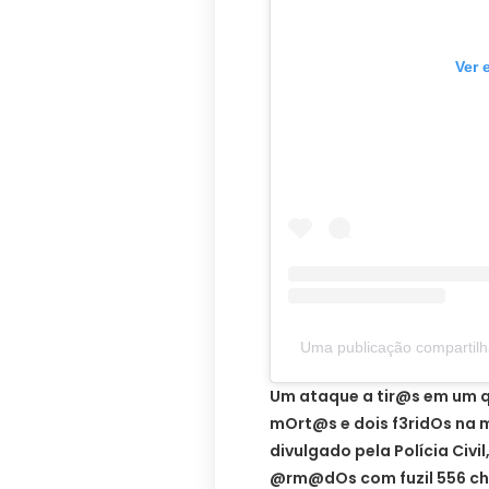
Ver 
Uma publicação compartilh
Um ataque a tir@s em um q
mOrt@s e dois f3ridOs na 
divulgado pela Polícia Civi
@rm@dOs com fuzil 556 ch