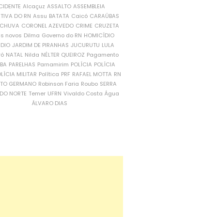
CIDENTE
Alcaçuz
ASSALTO
ASSEMBLEIA
ATIVA DO RN
Assu
BATATA
Caicó
CARAÚBAS
CHUVA
CORONEL AZEVEDO
CRIME
CRUZETA
is novos
Dilma
Governo do RN
HOMICÍDIO
NDIO
JARDIM DE PIRANHAS
JUCURUTU
LULA
ró
NATAL
Nilda
NÉLTER QUEIROZ
Pagamento
ÍBA
PARELHAS
Parnamirim
POLÍCIA
POLÍCIA
LÍCIA MILITAR
Política
PRF
RAFAEL MOTTA
RN
RTO GERMANO
Robinson Faria
Roubo
SERRA
DO NORTE
Temer
UFRN
Vivaldo Costa
Água
ÁLVARO DIAS