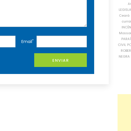
A
LEGISL
Ceará
curra
INCÊ
Mosso
PARA
*
Email
CIVIL
PO
ROBE
NEGRA 
ENVIAR