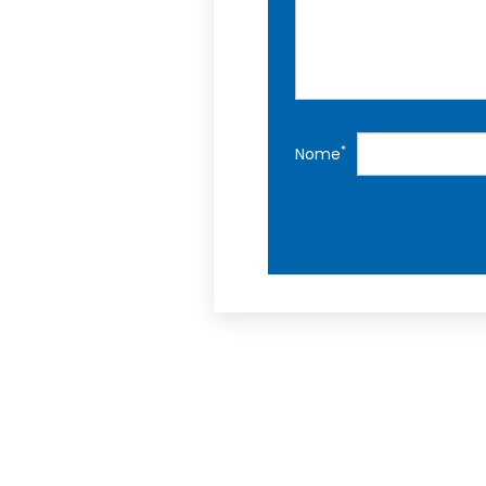
*
Nome