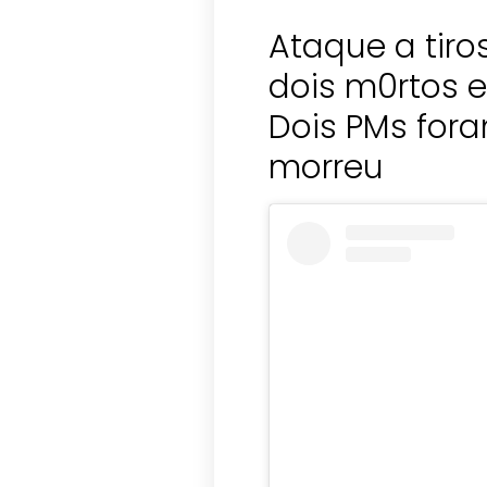
Ataque a tir
dois m0rtos e 
Dois PMs for
morreu