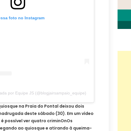
essa foto no Instagram
ada por Equipe JS (@blogjairsampaio_equipe)
uiosque na Praia do Pontal deixou dois
madrugada deste sábado (30). Em um vídeo
l, é possível ver quatro criminOnOs
egando ao quiosque e atirando à queima-