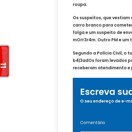
roupa.
Os suspeitos, que vestiam 
carro branco para cometer 
folga e um suspeito de env
mOrr3r4m. Outro PM e um t
Segundo a Polícia Civil, o t
b4|3adOs foram levados pa
receberam atendimento e j
Escreva su
O seu endereço de e-ma
Comentário