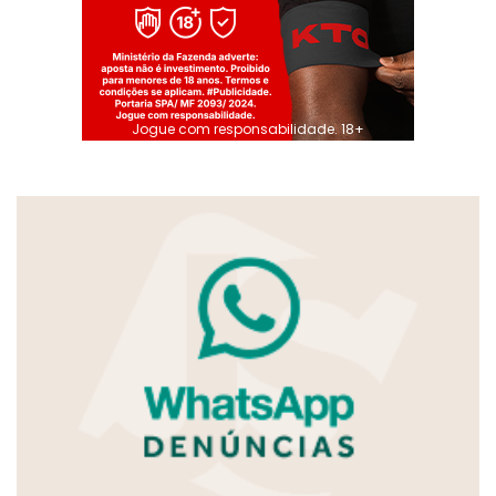
Jogue com responsabilidade. 18+