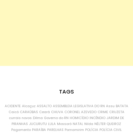
TAGS
ACIDENTE
Alcaçuz
ASSALTO
ASSEMBLEIA LEGISLATIVA DO RN
Assu
BATATA
Caicó
CARAÚBAS
Ceará
CHUVA
CORONEL AZEVEDO
CRIME
CRUZETA
currais novos
Dilma
Governo do RN
HOMICÍDIO
INCÊNDIO
JARDIM DE
PIRANHAS
JUCURUTU
LULA
Mossoró
NATAL
Nilda
NÉLTER QUEIROZ
Pagamento
PARAÍBA
PARELHAS
Parnamirim
POLÍCIA
POLÍCIA CIVIL