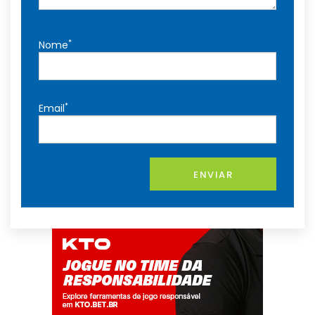
*
Nome
*
Email
ENVIAR