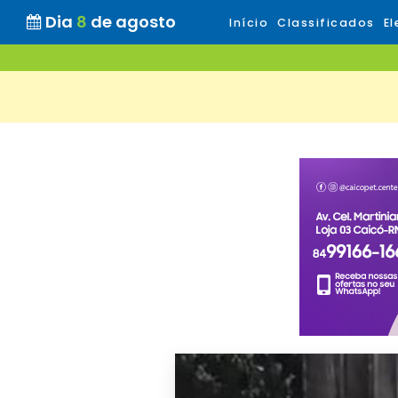
Dia
8
de agosto
Início
Classificados
El