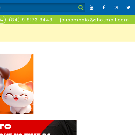
(84) 9 8173 8448
jairsampaio2@hotmail.com