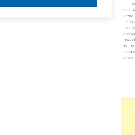
A
LEGISL
Ceará
curra
INCÊ
Mosso
PARA
CIVIL
PO
ROBE
NEGRA 