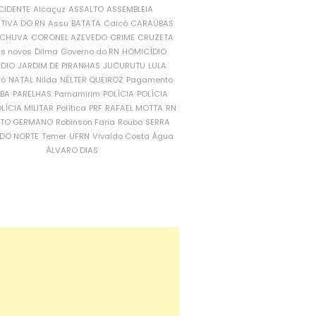
CIDENTE
Alcaçuz
ASSALTO
ASSEMBLEIA
ATIVA DO RN
Assu
BATATA
Caicó
CARAÚBAS
CHUVA
CORONEL AZEVEDO
CRIME
CRUZETA
is novos
Dilma
Governo do RN
HOMICÍDIO
NDIO
JARDIM DE PIRANHAS
JUCURUTU
LULA
ró
NATAL
Nilda
NÉLTER QUEIROZ
Pagamento
ÍBA
PARELHAS
Parnamirim
POLÍCIA
POLÍCIA
LÍCIA MILITAR
Política
PRF
RAFAEL MOTTA
RN
RTO GERMANO
Robinson Faria
Roubo
SERRA
DO NORTE
Temer
UFRN
Vivaldo Costa
Água
ÁLVARO DIAS