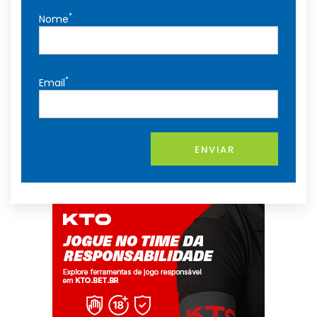
*
Nome
*
Email
ENVIAR