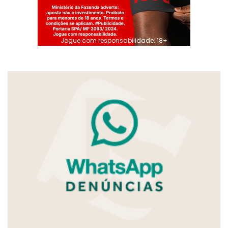
Jogue com responsabilidade. 18+