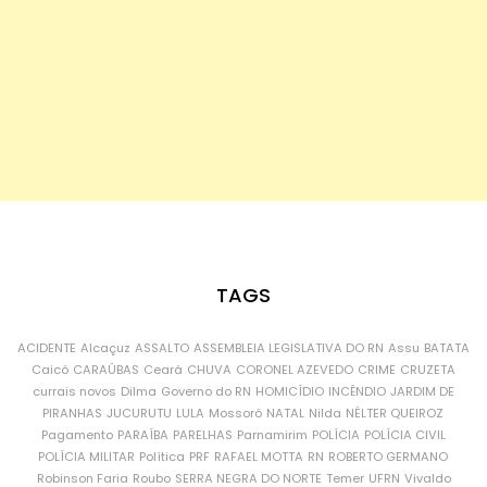
TAGS
ACIDENTE
Alcaçuz
ASSALTO
ASSEMBLEIA LEGISLATIVA DO RN
Assu
BATATA
Caicó
CARAÚBAS
Ceará
CHUVA
CORONEL AZEVEDO
CRIME
CRUZETA
currais novos
Dilma
Governo do RN
HOMICÍDIO
INCÊNDIO
JARDIM DE
PIRANHAS
JUCURUTU
LULA
Mossoró
NATAL
Nilda
NÉLTER QUEIROZ
Pagamento
PARAÍBA
PARELHAS
Parnamirim
POLÍCIA
POLÍCIA CIVIL
POLÍCIA MILITAR
Política
PRF
RAFAEL MOTTA
RN
ROBERTO GERMANO
Robinson Faria
Roubo
SERRA NEGRA DO NORTE
Temer
UFRN
Vivaldo