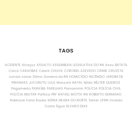
TAGS
ACIDENTE
Alcaçuz
ASSALTO
ASSEMBLEIA LEGISLATIVA DO RN
Assu
BATATA
Caicó
CARAÚBAS
Ceará
CHUVA
CORONEL AZEVEDO
CRIME
CRUZETA
currais novos
Dilma
Governo do RN
HOMICÍDIO
INCÊNDIO
JARDIM DE
PIRANHAS
JUCURUTU
LULA
Mossoró
NATAL
Nilda
NÉLTER QUEIROZ
Pagamento
PARAÍBA
PARELHAS
Parnamirim
POLÍCIA
POLÍCIA CIVIL
POLÍCIA MILITAR
Política
PRF
RAFAEL MOTTA
RN
ROBERTO GERMANO
Robinson Faria
Roubo
SERRA NEGRA DO NORTE
Temer
UFRN
Vivaldo
Costa
Água
ÁLVARO DIAS