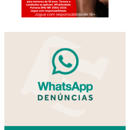
Jogue com responsabilidade. 18+