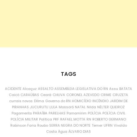
TAGS
ACIDENTE
Alcaçuz
ASSALTO
ASSEMBLEIA LEGISLATIVA DO RN
Assu
BATATA
Caicó
CARAÚBAS
Ceará
CHUVA
CORONEL AZEVEDO
CRIME
CRUZETA
currais novos
Dilma
Governo do RN
HOMICÍDIO
INCÊNDIO
JARDIM DE
PIRANHAS
JUCURUTU
LULA
Mossoró
NATAL
Nilda
NÉLTER QUEIROZ
Pagamento
PARAÍBA
PARELHAS
Parnamirim
POLÍCIA
POLÍCIA CIVIL
POLÍCIA MILITAR
Política
PRF
RAFAEL MOTTA
RN
ROBERTO GERMANO
Robinson Faria
Roubo
SERRA NEGRA DO NORTE
Temer
UFRN
Vivaldo
Costa
Água
ÁLVARO DIAS