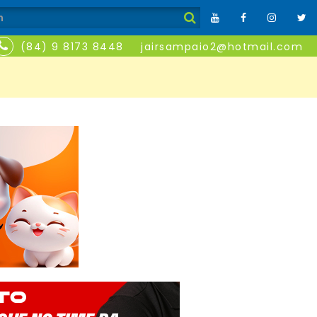
(84) 9 8173 8448
jairsampaio2@hotmail.com