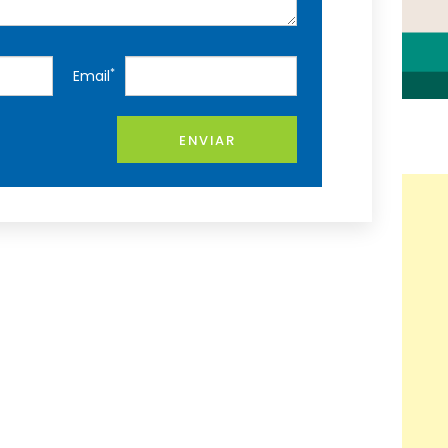
*
Email
ENVIAR