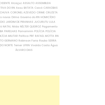
CIDENTE
Alcaçuz
ASSALTO
ASSEMBLEIA
ATIVA DO RN
Assu
BATATA
Caicó
CARAÚBAS
CHUVA
CORONEL AZEVEDO
CRIME
CRUZETA
is novos
Dilma
Governo do RN
HOMICÍDIO
NDIO
JARDIM DE PIRANHAS
JUCURUTU
LULA
ró
NATAL
Nilda
NÉLTER QUEIROZ
Pagamento
ÍBA
PARELHAS
Parnamirim
POLÍCIA
POLÍCIA
LÍCIA MILITAR
Política
PRF
RAFAEL MOTTA
RN
RTO GERMANO
Robinson Faria
Roubo
SERRA
DO NORTE
Temer
UFRN
Vivaldo Costa
Água
ÁLVARO DIAS