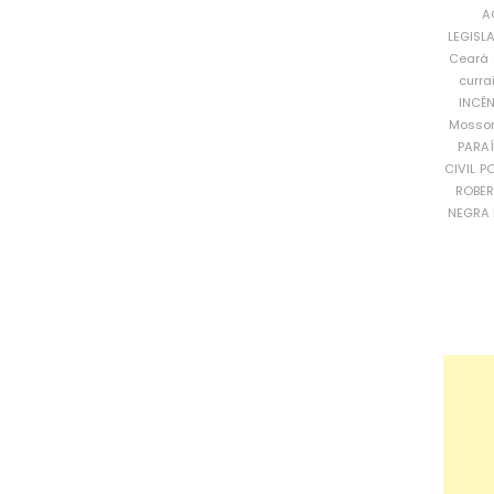
A
LEGISL
Ceará
curra
INCÊ
Mosso
PARA
CIVIL
PO
ROBE
NEGRA 