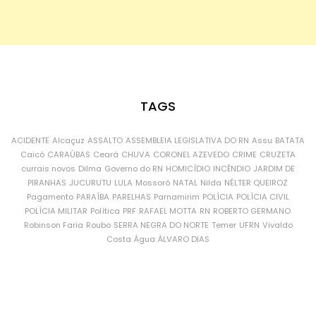
TAGS
ACIDENTE
Alcaçuz
ASSALTO
ASSEMBLEIA LEGISLATIVA DO RN
Assu
BATATA
Caicó
CARAÚBAS
Ceará
CHUVA
CORONEL AZEVEDO
CRIME
CRUZETA
currais novos
Dilma
Governo do RN
HOMICÍDIO
INCÊNDIO
JARDIM DE
PIRANHAS
JUCURUTU
LULA
Mossoró
NATAL
Nilda
NÉLTER QUEIROZ
Pagamento
PARAÍBA
PARELHAS
Parnamirim
POLÍCIA
POLÍCIA CIVIL
POLÍCIA MILITAR
Política
PRF
RAFAEL MOTTA
RN
ROBERTO GERMANO
Robinson Faria
Roubo
SERRA NEGRA DO NORTE
Temer
UFRN
Vivaldo
Costa
Água
ÁLVARO DIAS