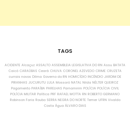
TAGS
ACIDENTE
Alcaçuz
ASSALTO
ASSEMBLEIA LEGISLATIVA DO RN
Assu
BATATA
Caicó
CARAÚBAS
Ceará
CHUVA
CORONEL AZEVEDO
CRIME
CRUZETA
currais novos
Dilma
Governo do RN
HOMICÍDIO
INCÊNDIO
JARDIM DE
PIRANHAS
JUCURUTU
LULA
Mossoró
NATAL
Nilda
NÉLTER QUEIROZ
Pagamento
PARAÍBA
PARELHAS
Parnamirim
POLÍCIA
POLÍCIA CIVIL
POLÍCIA MILITAR
Política
PRF
RAFAEL MOTTA
RN
ROBERTO GERMANO
Robinson Faria
Roubo
SERRA NEGRA DO NORTE
Temer
UFRN
Vivaldo
Costa
Água
ÁLVARO DIAS