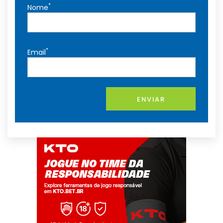
*
Nome
*
Email
ENVIAR