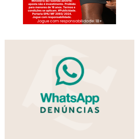
Jogue com responsabilidade. 18+