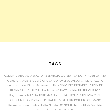
TAGS
ACIDENTE
Alcaçuz
ASSALTO
ASSEMBLEIA LEGISLATIVA DO RN
Assu
BATATA
Caicó
CARAÚBAS
Ceará
CHUVA
CORONEL AZEVEDO
CRIME
CRUZETA
currais novos
Dilma
Governo do RN
HOMICÍDIO
INCÊNDIO
JARDIM DE
PIRANHAS
JUCURUTU
LULA
Mossoró
NATAL
Nilda
NÉLTER QUEIROZ
Pagamento
PARAÍBA
PARELHAS
Parnamirim
POLÍCIA
POLÍCIA CIVIL
POLÍCIA MILITAR
Política
PRF
RAFAEL MOTTA
RN
ROBERTO GERMANO
Robinson Faria
Roubo
SERRA NEGRA DO NORTE
Temer
UFRN
Vivaldo
Costa
Água
ÁLVARO DIAS