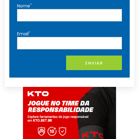
*
Nome
*
Email
ENVIAR