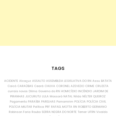
TAGS
ACIDENTE
Alcaçuz
ASSALTO
ASSEMBLEIA LEGISLATIVA DO RN
Assu
BATATA
Caicó
CARAÚBAS
Ceará
CHUVA
CORONEL AZEVEDO
CRIME
CRUZETA
currais novos
Dilma
Governo do RN
HOMICÍDIO
INCÊNDIO
JARDIM DE
PIRANHAS
JUCURUTU
LULA
Mossoró
NATAL
Nilda
NÉLTER QUEIROZ
Pagamento
PARAÍBA
PARELHAS
Parnamirim
POLÍCIA
POLÍCIA CIVIL
POLÍCIA MILITAR
Política
PRF
RAFAEL MOTTA
RN
ROBERTO GERMANO
Robinson Faria
Roubo
SERRA NEGRA DO NORTE
Temer
UFRN
Vivaldo