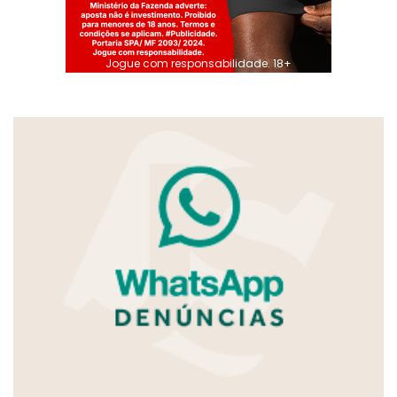
Jogue com responsabilidade. 18+