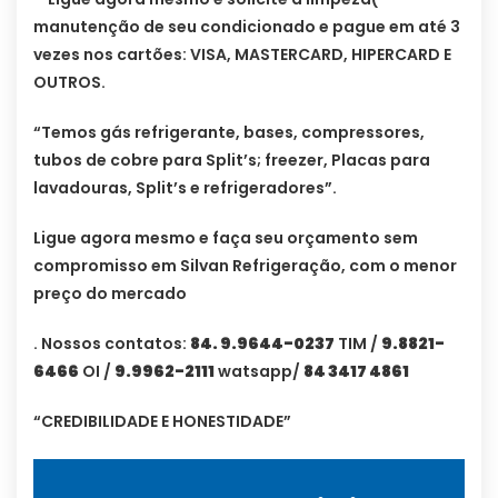
manutenção de seu condicionado e pague em até 3
vezes nos cartões: VISA, MASTERCARD, HIPERCARD E
OUTROS.
“Temos gás refrigerante, bases, compressores,
tubos de cobre para Split’s; freezer, Placas para
lavadouras, Split’s e refrigeradores”.
Ligue agora mesmo e faça seu orçamento sem
compromisso em Silvan Refrigeração, com o menor
preço do mercado
. Nossos contatos:
84. 9.9644-0237
TIM /
9.8821-
6466
OI /
9.9962-2111
watsapp/
84 3417 4861
“CREDIBILIDADE E HONESTIDADE”