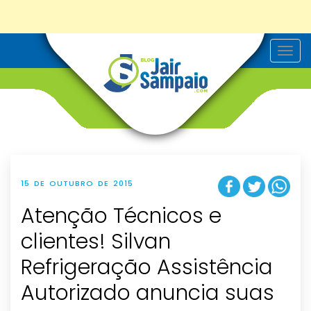
T
o
g
g
l
e
n
a
v
i
g
a
t
15 DE OUTUBRO DE 2015
i
o
Atenção Técnicos e
n
clientes! Silvan
Refrigeração Assistência
Autorizado anuncia suas