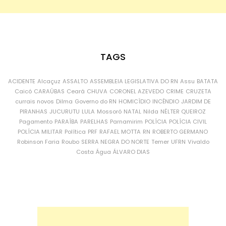
TAGS
ACIDENTE
Alcaçuz
ASSALTO
ASSEMBLEIA LEGISLATIVA DO RN
Assu
BATATA
Caicó
CARAÚBAS
Ceará
CHUVA
CORONEL AZEVEDO
CRIME
CRUZETA
currais novos
Dilma
Governo do RN
HOMICÍDIO
INCÊNDIO
JARDIM DE
PIRANHAS
JUCURUTU
LULA
Mossoró
NATAL
Nilda
NÉLTER QUEIROZ
Pagamento
PARAÍBA
PARELHAS
Parnamirim
POLÍCIA
POLÍCIA CIVIL
POLÍCIA MILITAR
Política
PRF
RAFAEL MOTTA
RN
ROBERTO GERMANO
Robinson Faria
Roubo
SERRA NEGRA DO NORTE
Temer
UFRN
Vivaldo
Costa
Água
ÁLVARO DIAS