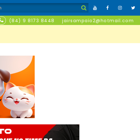
(84) 9 8173 8448
jairsampaio2@hotmail.com