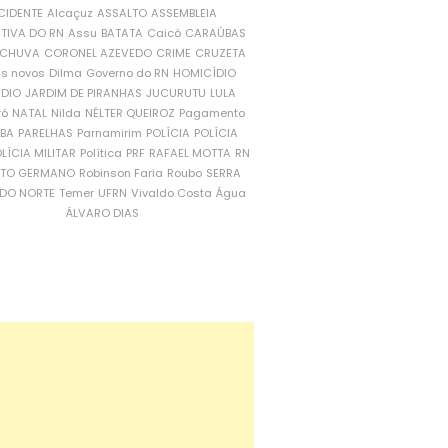
CIDENTE
Alcaçuz
ASSALTO
ASSEMBLEIA
ATIVA DO RN
Assu
BATATA
Caicó
CARAÚBAS
CHUVA
CORONEL AZEVEDO
CRIME
CRUZETA
is novos
Dilma
Governo do RN
HOMICÍDIO
NDIO
JARDIM DE PIRANHAS
JUCURUTU
LULA
ró
NATAL
Nilda
NÉLTER QUEIROZ
Pagamento
ÍBA
PARELHAS
Parnamirim
POLÍCIA
POLÍCIA
LÍCIA MILITAR
Política
PRF
RAFAEL MOTTA
RN
RTO GERMANO
Robinson Faria
Roubo
SERRA
DO NORTE
Temer
UFRN
Vivaldo Costa
Água
ÁLVARO DIAS