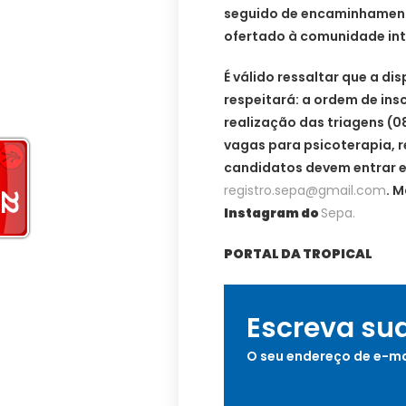
seguido de encaminhament
ofertado à comunidade int
É válido ressaltar que a d
respeitará: a ordem de ins
realização das triagens (0
vagas para psicoterapia, 
candidatos devem entrar e
registro.sepa@gmail.com
. 
Instagram do
Sepa.
PORTAL DA TROPICAL
Escreva su
O seu endereço de e-ma