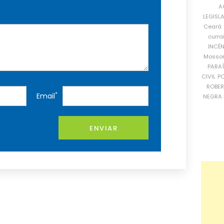
A
LEGISL
Ceará
curra
INCÊ
Mosso
PARA
CIVIL
PO
ROBE
*
Email
NEGRA 
ENVIAR