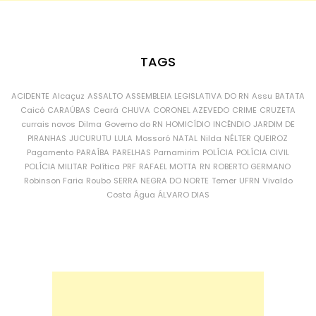
TAGS
ACIDENTE
Alcaçuz
ASSALTO
ASSEMBLEIA LEGISLATIVA DO RN
Assu
BATATA
Caicó
CARAÚBAS
Ceará
CHUVA
CORONEL AZEVEDO
CRIME
CRUZETA
currais novos
Dilma
Governo do RN
HOMICÍDIO
INCÊNDIO
JARDIM DE
PIRANHAS
JUCURUTU
LULA
Mossoró
NATAL
Nilda
NÉLTER QUEIROZ
Pagamento
PARAÍBA
PARELHAS
Parnamirim
POLÍCIA
POLÍCIA CIVIL
POLÍCIA MILITAR
Política
PRF
RAFAEL MOTTA
RN
ROBERTO GERMANO
Robinson Faria
Roubo
SERRA NEGRA DO NORTE
Temer
UFRN
Vivaldo
Costa
Água
ÁLVARO DIAS