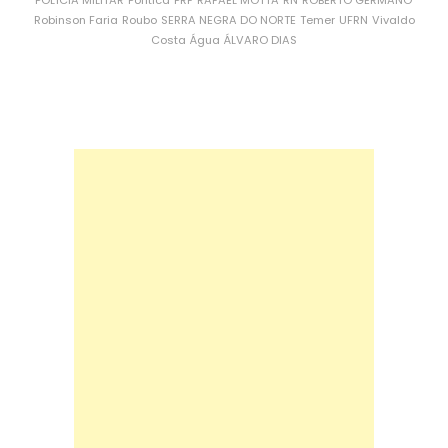
POLÍCIA MILITAR
Política
PRF
RAFAEL MOTTA
RN
ROBERTO GERMANO
Robinson Faria
Roubo
SERRA NEGRA DO NORTE
Temer
UFRN
Vivaldo
Costa
Água
ÁLVARO DIAS