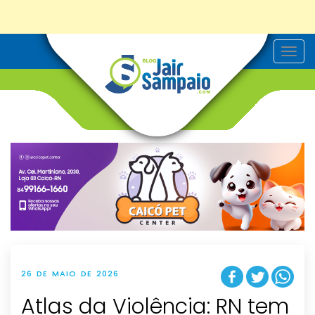
T
o
g
g
l
e
n
a
v
i
g
a
t
i
o
n
26 DE MAIO DE 2026
Atlas da Violência: RN tem