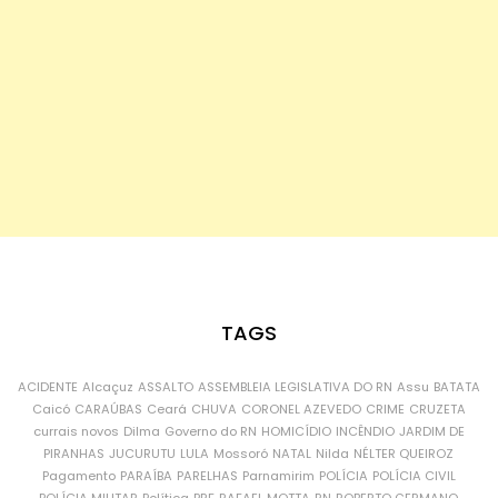
TAGS
ACIDENTE
Alcaçuz
ASSALTO
ASSEMBLEIA LEGISLATIVA DO RN
Assu
BATATA
Caicó
CARAÚBAS
Ceará
CHUVA
CORONEL AZEVEDO
CRIME
CRUZETA
currais novos
Dilma
Governo do RN
HOMICÍDIO
INCÊNDIO
JARDIM DE
PIRANHAS
JUCURUTU
LULA
Mossoró
NATAL
Nilda
NÉLTER QUEIROZ
Pagamento
PARAÍBA
PARELHAS
Parnamirim
POLÍCIA
POLÍCIA CIVIL