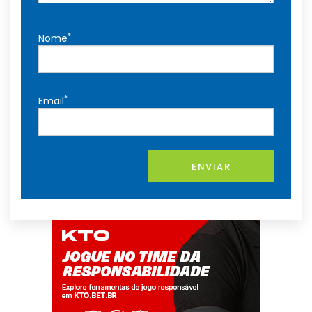
*
Nome
*
Email
ENVIAR