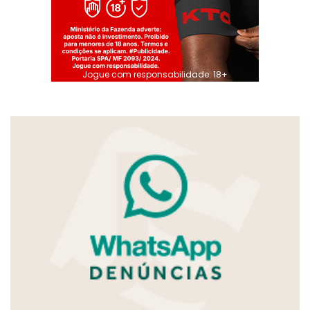
Jogue com responsabilidade. 18+