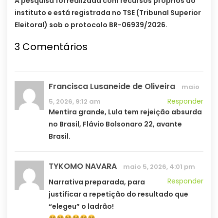
A pesquisa foi realizada com recursos próprios do
instituto e está registrada no TSE (Tribunal Superior
Eleitoral) sob o protocolo BR-06939/2026.
3 Comentários
Francisca Lusaneide de Oliveira
maio
Responder
5, 2026, 9:12 am
Mentira grande, Lula tem rejeição absurda
no Brasil, Flávio Bolsonaro 22, avante
Brasil.
TYKOMO NAVARA
maio 5, 2026, 4:01 pm
Responder
Narrativa preparada, para
justificar a repetição do resultado que
“elegeu” o ladrão!