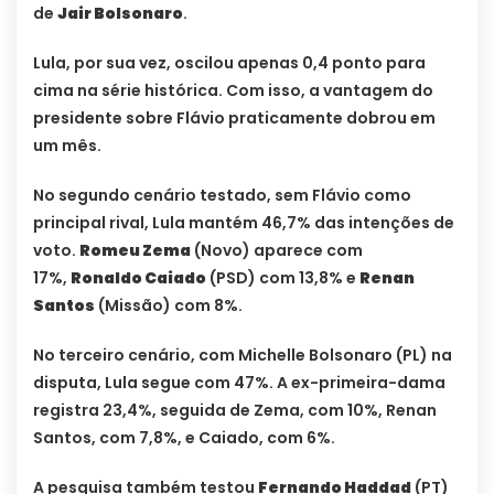
de
Jair Bolsonaro
.
Lula, por sua vez, oscilou apenas 0,4 ponto para
cima na série histórica. Com isso, a vantagem do
presidente sobre Flávio praticamente dobrou em
um mês.
No segundo cenário testado, sem Flávio como
principal rival, Lula mantém 46,7% das intenções de
voto.
Romeu Zema
(Novo) aparece com
17%,
Ronaldo Caiado
(PSD) com 13,8% e
Renan
Santos
(Missão) com 8%.
No terceiro cenário, com Michelle Bolsonaro (PL) na
disputa, Lula segue com 47%. A ex-primeira-dama
registra 23,4%, seguida de Zema, com 10%, Renan
Santos, com 7,8%, e Caiado, com 6%.
A pesquisa também testou
Fernando Haddad
(PT)