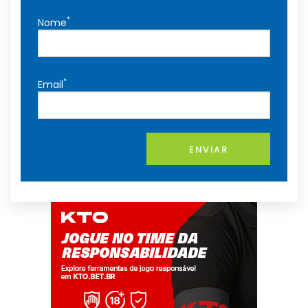
*
Nome
*
Email
ENVIAR