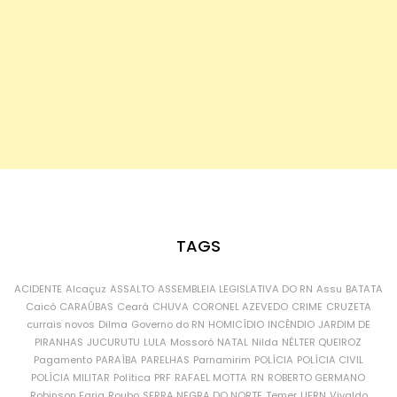
TAGS
ACIDENTE
Alcaçuz
ASSALTO
ASSEMBLEIA LEGISLATIVA DO RN
Assu
BATATA
Caicó
CARAÚBAS
Ceará
CHUVA
CORONEL AZEVEDO
CRIME
CRUZETA
currais novos
Dilma
Governo do RN
HOMICÍDIO
INCÊNDIO
JARDIM DE
PIRANHAS
JUCURUTU
LULA
Mossoró
NATAL
Nilda
NÉLTER QUEIROZ
Pagamento
PARAÍBA
PARELHAS
Parnamirim
POLÍCIA
POLÍCIA CIVIL
POLÍCIA MILITAR
Política
PRF
RAFAEL MOTTA
RN
ROBERTO GERMANO
Robinson Faria
Roubo
SERRA NEGRA DO NORTE
Temer
UFRN
Vivaldo