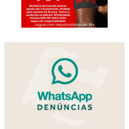
Jogue com responsabilidade. 18+