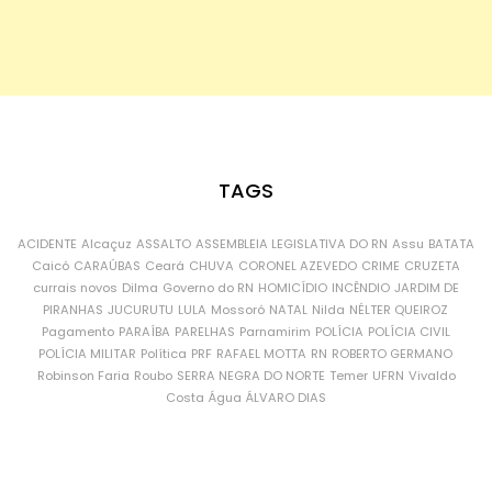
TAGS
ACIDENTE
Alcaçuz
ASSALTO
ASSEMBLEIA LEGISLATIVA DO RN
Assu
BATATA
Caicó
CARAÚBAS
Ceará
CHUVA
CORONEL AZEVEDO
CRIME
CRUZETA
currais novos
Dilma
Governo do RN
HOMICÍDIO
INCÊNDIO
JARDIM DE
PIRANHAS
JUCURUTU
LULA
Mossoró
NATAL
Nilda
NÉLTER QUEIROZ
Pagamento
PARAÍBA
PARELHAS
Parnamirim
POLÍCIA
POLÍCIA CIVIL
POLÍCIA MILITAR
Política
PRF
RAFAEL MOTTA
RN
ROBERTO GERMANO
Robinson Faria
Roubo
SERRA NEGRA DO NORTE
Temer
UFRN
Vivaldo
Costa
Água
ÁLVARO DIAS