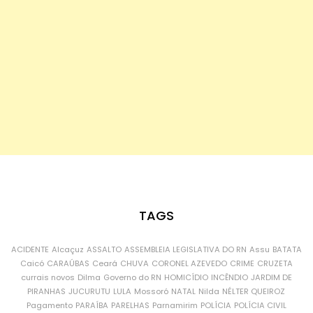
TAGS
ACIDENTE
Alcaçuz
ASSALTO
ASSEMBLEIA LEGISLATIVA DO RN
Assu
BATATA
Caicó
CARAÚBAS
Ceará
CHUVA
CORONEL AZEVEDO
CRIME
CRUZETA
currais novos
Dilma
Governo do RN
HOMICÍDIO
INCÊNDIO
JARDIM DE
PIRANHAS
JUCURUTU
LULA
Mossoró
NATAL
Nilda
NÉLTER QUEIROZ
Pagamento
PARAÍBA
PARELHAS
Parnamirim
POLÍCIA
POLÍCIA CIVIL