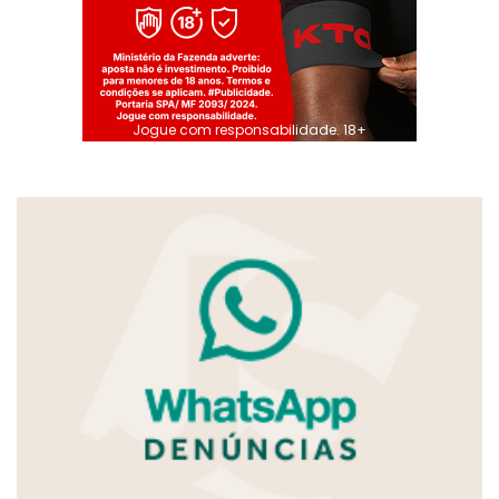
Jogue com responsabilidade. 18+