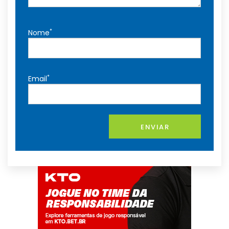
*
Nome
*
Email
ENVIAR