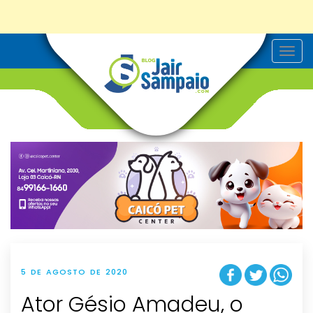
T
o
g
g
l
e
n
a
v
i
g
a
t
i
o
n
5 DE AGOSTO DE 2020
Ator Gésio Amadeu, o