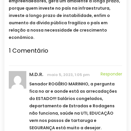
empreendedores, gera um ambiente a longo prazo,
porque quem investe no país na infraestrutura,
investe a longo prazo de instabilidade, enfim o
aumento da dívida pública fragiliza o país em
relação a nossa necessidade de crescimento
econômico.
1
Comentário
M.D.R.
Responder
maio 5, 2023, 1:05 pm
Senador ROGÉRIO MARINHO, a pergunta
fica no ar e aonde está as arrecadações
do ESTADO!!! Salários congelados,
departamento de Estradas e Rodagens
não funciona, saúde na UTI, EDUCAÇÃO
vem nos passos de tartaruga e
SEGURANÇA está muito a desejar.