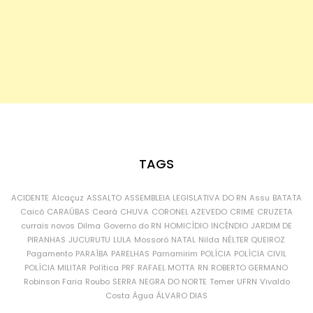
TAGS
ACIDENTE
Alcaçuz
ASSALTO
ASSEMBLEIA LEGISLATIVA DO RN
Assu
BATATA
Caicó
CARAÚBAS
Ceará
CHUVA
CORONEL AZEVEDO
CRIME
CRUZETA
currais novos
Dilma
Governo do RN
HOMICÍDIO
INCÊNDIO
JARDIM DE
PIRANHAS
JUCURUTU
LULA
Mossoró
NATAL
Nilda
NÉLTER QUEIROZ
Pagamento
PARAÍBA
PARELHAS
Parnamirim
POLÍCIA
POLÍCIA CIVIL
POLÍCIA MILITAR
Política
PRF
RAFAEL MOTTA
RN
ROBERTO GERMANO
Robinson Faria
Roubo
SERRA NEGRA DO NORTE
Temer
UFRN
Vivaldo
Costa
Água
ÁLVARO DIAS