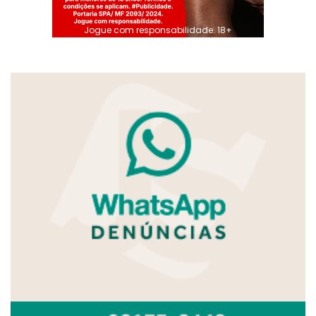
Jogue com responsabilidade. 18+