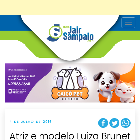
T
o
g
g
l
e
n
a
v
i
g
a
t
i
o
n
4 DE JULHO DE 2016
Atriz e modelo Luiza Brunet