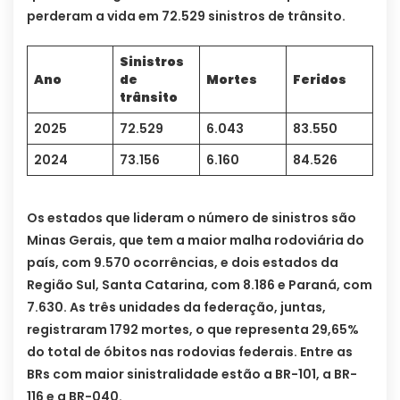
perderam a vida em 72.529 sinistros de trânsito.
Sinistros
Ano
de
Mortes
Feridos
trânsito
2025
72.529
6.043
83.550
2024
73.156
6.160
84.526
Os estados que lideram o número de sinistros são
Minas Gerais, que tem a maior malha rodoviária do
país, com 9.570 ocorrências, e dois estados da
Região Sul, Santa Catarina, com 8.186 e Paraná, com
7.630. As três unidades da federação, juntas,
registraram 1792 mortes, o que representa 29,65%
do total de óbitos nas rodovias federais. Entre as
BRs com maior sinistralidade estão a BR-101, a BR-
116 e a BR-040.