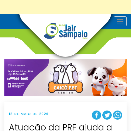
T
o
g
g
l
e
n
a
v
i
g
a
t
i
o
n
12 DE MAIO DE 2026
Atuação da PRF ajuda a