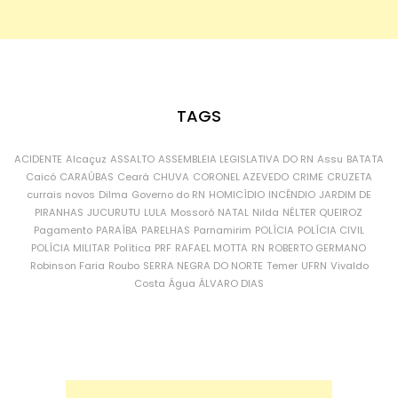
TAGS
ACIDENTE
Alcaçuz
ASSALTO
ASSEMBLEIA LEGISLATIVA DO RN
Assu
BATATA
Caicó
CARAÚBAS
Ceará
CHUVA
CORONEL AZEVEDO
CRIME
CRUZETA
currais novos
Dilma
Governo do RN
HOMICÍDIO
INCÊNDIO
JARDIM DE
PIRANHAS
JUCURUTU
LULA
Mossoró
NATAL
Nilda
NÉLTER QUEIROZ
Pagamento
PARAÍBA
PARELHAS
Parnamirim
POLÍCIA
POLÍCIA CIVIL
POLÍCIA MILITAR
Política
PRF
RAFAEL MOTTA
RN
ROBERTO GERMANO
Robinson Faria
Roubo
SERRA NEGRA DO NORTE
Temer
UFRN
Vivaldo
Costa
Água
ÁLVARO DIAS