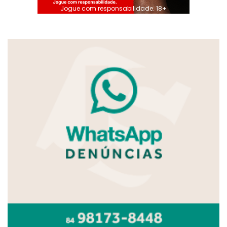
Jogue com responsabilidade. 18+