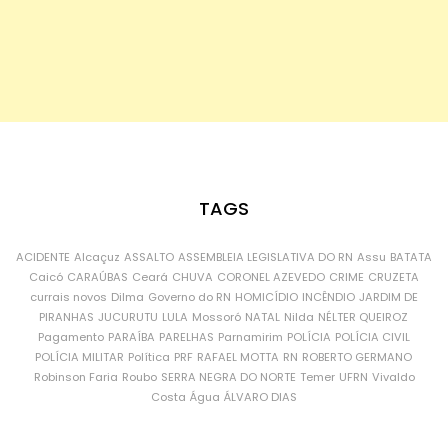
TAGS
ACIDENTE
Alcaçuz
ASSALTO
ASSEMBLEIA LEGISLATIVA DO RN
Assu
BATATA
Caicó
CARAÚBAS
Ceará
CHUVA
CORONEL AZEVEDO
CRIME
CRUZETA
currais novos
Dilma
Governo do RN
HOMICÍDIO
INCÊNDIO
JARDIM DE
PIRANHAS
JUCURUTU
LULA
Mossoró
NATAL
Nilda
NÉLTER QUEIROZ
Pagamento
PARAÍBA
PARELHAS
Parnamirim
POLÍCIA
POLÍCIA CIVIL
POLÍCIA MILITAR
Política
PRF
RAFAEL MOTTA
RN
ROBERTO GERMANO
Robinson Faria
Roubo
SERRA NEGRA DO NORTE
Temer
UFRN
Vivaldo
Costa
Água
ÁLVARO DIAS