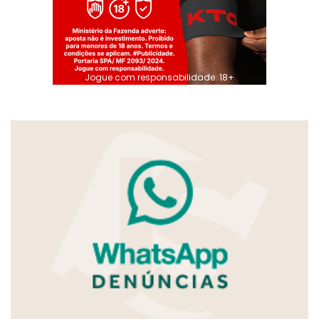
Jogue com responsabilidade. 18+