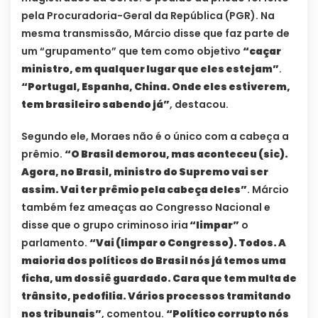
pela Procuradoria-Geral da República (PGR). Na
mesma transmissão, Márcio disse que faz parte de
um “grupamento” que tem como objetivo
“caçar
ministro, em qualquer lugar que eles estejam”
.
“Portugal, Espanha, China. Onde eles estiverem,
tem brasileiro sabendo já”
, destacou.
Segundo ele, Moraes não é o único com a cabeça a
prêmio.
“O Brasil demorou, mas aconteceu (sic).
Agora, no Brasil, ministro do Supremo vai ser
assim. Vai ter prêmio pela cabeça deles”
. Márcio
também fez ameaças ao Congresso Nacional e
disse que o grupo criminoso iria
“limpar”
o
parlamento.
“Vai (limpar o Congresso). Todos. A
maioria dos políticos do Brasil nós já temos uma
ficha, um dossiê guardado. Cara que tem multa de
trânsito, pedofilia. Vários processos tramitando
nos tribunais”
, comentou.
“Político corrupto nós