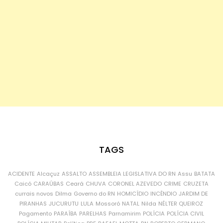
TAGS
ACIDENTE
Alcaçuz
ASSALTO
ASSEMBLEIA LEGISLATIVA DO RN
Assu
BATATA
Caicó
CARAÚBAS
Ceará
CHUVA
CORONEL AZEVEDO
CRIME
CRUZETA
currais novos
Dilma
Governo do RN
HOMICÍDIO
INCÊNDIO
JARDIM DE
PIRANHAS
JUCURUTU
LULA
Mossoró
NATAL
Nilda
NÉLTER QUEIROZ
Pagamento
PARAÍBA
PARELHAS
Parnamirim
POLÍCIA
POLÍCIA CIVIL