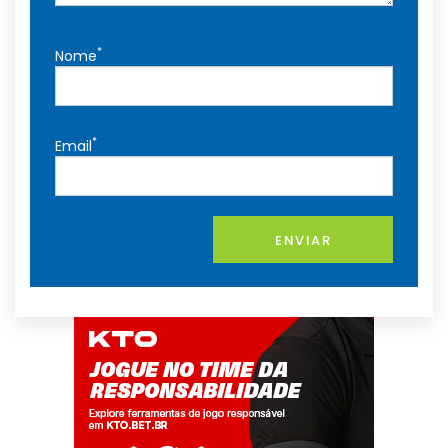
*
Nome
*
Email
ENVIAR