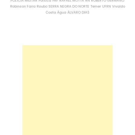
POLÍCIA MILITAR
Política
PRF
RAFAEL MOTTA
RN
ROBERTO GERMANO
Robinson Faria
Roubo
SERRA NEGRA DO NORTE
Temer
UFRN
Vivaldo
Costa
Água
ÁLVARO DIAS