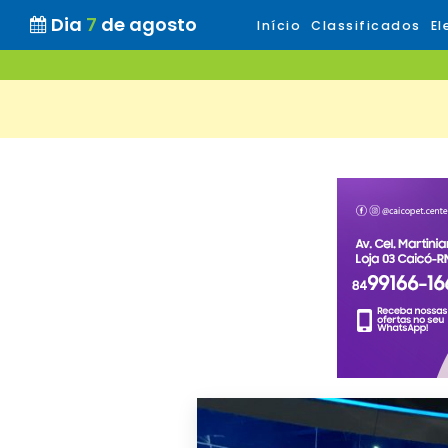
Dia
7
de agosto
Início
Classificados
El