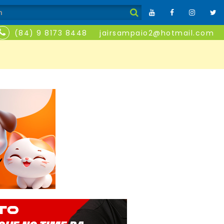
(84) 9 8173 8448
jairsampaio2@hotmail.com