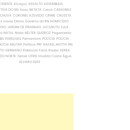
CIDENTE
Alcaçuz
ASSALTO
ASSEMBLEIA
ATIVA DO RN
Assu
BATATA
Caicó
CARAÚBAS
CHUVA
CORONEL AZEVEDO
CRIME
CRUZETA
is novos
Dilma
Governo do RN
HOMICÍDIO
NDIO
JARDIM DE PIRANHAS
JUCURUTU
LULA
ró
NATAL
Nilda
NÉLTER QUEIROZ
Pagamento
ÍBA
PARELHAS
Parnamirim
POLÍCIA
POLÍCIA
LÍCIA MILITAR
Política
PRF
RAFAEL MOTTA
RN
RTO GERMANO
Robinson Faria
Roubo
SERRA
DO NORTE
Temer
UFRN
Vivaldo Costa
Água
ÁLVARO DIAS