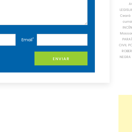
A
LEGISL
Ceará
curra
INCÊ
Mosso
*
PARA
Email
CIVIL
PO
ROBE
NEGRA 
ENVIAR