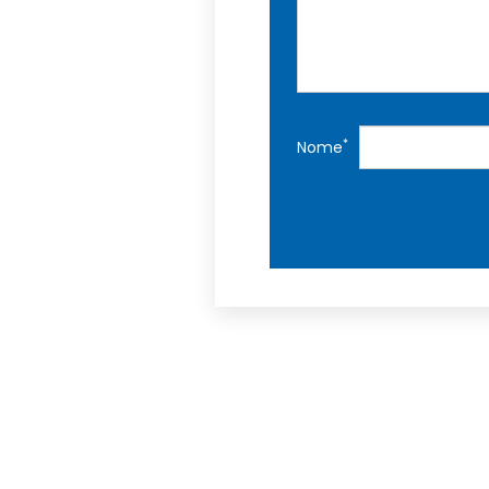
*
Nome