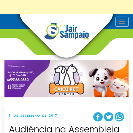
T
o
g
g
l
e
n
a
v
i
g
a
t
i
o
n
11 DE SETEMBRO DE 2017
Audiência na Assembleia