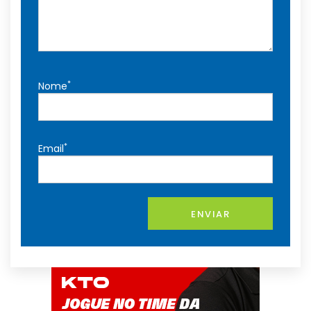
*
Nome
*
Email
ENVIAR