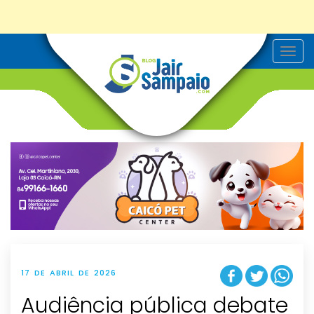
T
o
g
g
l
e
n
a
v
i
g
a
t
i
o
n
17 DE ABRIL DE 2026
Audiência pública debate