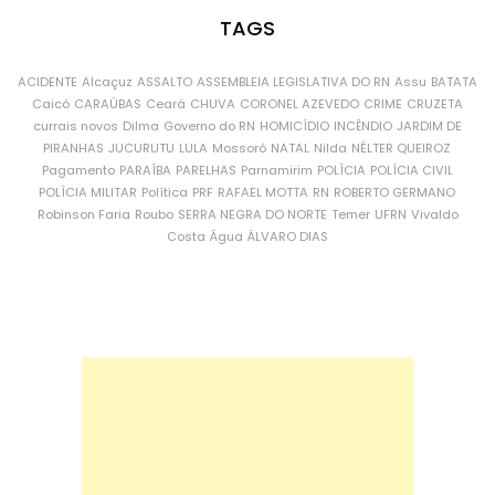
TAGS
ACIDENTE
Alcaçuz
ASSALTO
ASSEMBLEIA LEGISLATIVA DO RN
Assu
BATATA
Caicó
CARAÚBAS
Ceará
CHUVA
CORONEL AZEVEDO
CRIME
CRUZETA
currais novos
Dilma
Governo do RN
HOMICÍDIO
INCÊNDIO
JARDIM DE
PIRANHAS
JUCURUTU
LULA
Mossoró
NATAL
Nilda
NÉLTER QUEIROZ
Pagamento
PARAÍBA
PARELHAS
Parnamirim
POLÍCIA
POLÍCIA CIVIL
POLÍCIA MILITAR
Política
PRF
RAFAEL MOTTA
RN
ROBERTO GERMANO
Robinson Faria
Roubo
SERRA NEGRA DO NORTE
Temer
UFRN
Vivaldo
Costa
Água
ÁLVARO DIAS