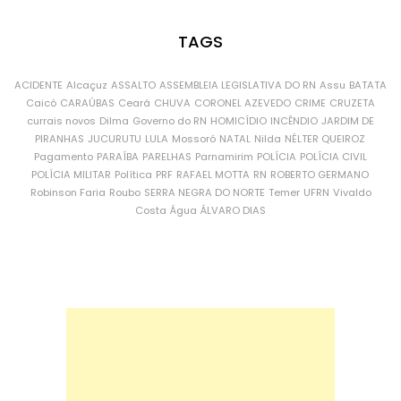
TAGS
ACIDENTE
Alcaçuz
ASSALTO
ASSEMBLEIA LEGISLATIVA DO RN
Assu
BATATA
Caicó
CARAÚBAS
Ceará
CHUVA
CORONEL AZEVEDO
CRIME
CRUZETA
currais novos
Dilma
Governo do RN
HOMICÍDIO
INCÊNDIO
JARDIM DE
PIRANHAS
JUCURUTU
LULA
Mossoró
NATAL
Nilda
NÉLTER QUEIROZ
Pagamento
PARAÍBA
PARELHAS
Parnamirim
POLÍCIA
POLÍCIA CIVIL
POLÍCIA MILITAR
Política
PRF
RAFAEL MOTTA
RN
ROBERTO GERMANO
Robinson Faria
Roubo
SERRA NEGRA DO NORTE
Temer
UFRN
Vivaldo
Costa
Água
ÁLVARO DIAS