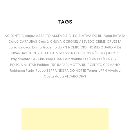
TAGS
ACIDENTE
Alcaçuz
ASSALTO
ASSEMBLEIA LEGISLATIVA DO RN
Assu
BATATA
Caicó
CARAÚBAS
Ceará
CHUVA
CORONEL AZEVEDO
CRIME
CRUZETA
currais novos
Dilma
Governo do RN
HOMICÍDIO
INCÊNDIO
JARDIM DE
PIRANHAS
JUCURUTU
LULA
Mossoró
NATAL
Nilda
NÉLTER QUEIROZ
Pagamento
PARAÍBA
PARELHAS
Parnamirim
POLÍCIA
POLÍCIA CIVIL
POLÍCIA MILITAR
Política
PRF
RAFAEL MOTTA
RN
ROBERTO GERMANO
Robinson Faria
Roubo
SERRA NEGRA DO NORTE
Temer
UFRN
Vivaldo
Costa
Água
ÁLVARO DIAS