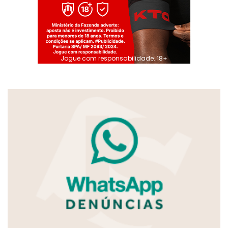
Jogue com responsabilidade. 18+