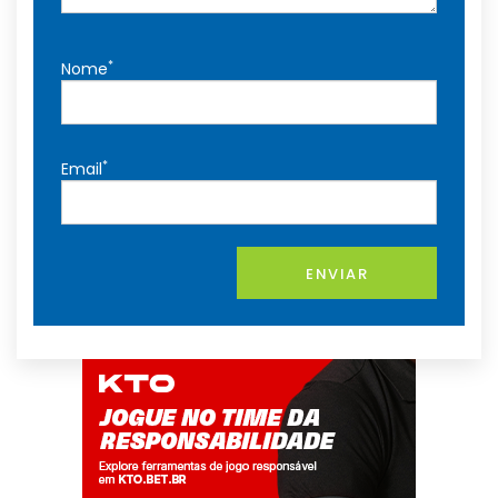
*
Nome
*
Email
ENVIAR