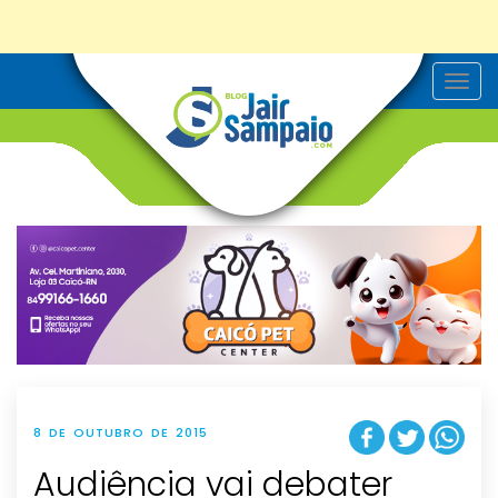
T
o
g
g
l
e
n
a
v
i
g
a
t
i
o
n
8 DE OUTUBRO DE 2015
Audiência vai debater