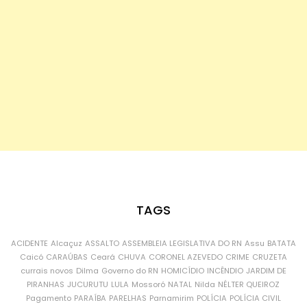
TAGS
ACIDENTE
Alcaçuz
ASSALTO
ASSEMBLEIA LEGISLATIVA DO RN
Assu
BATATA
Caicó
CARAÚBAS
Ceará
CHUVA
CORONEL AZEVEDO
CRIME
CRUZETA
currais novos
Dilma
Governo do RN
HOMICÍDIO
INCÊNDIO
JARDIM DE
PIRANHAS
JUCURUTU
LULA
Mossoró
NATAL
Nilda
NÉLTER QUEIROZ
Pagamento
PARAÍBA
PARELHAS
Parnamirim
POLÍCIA
POLÍCIA CIVIL