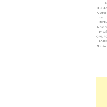
A
LEGISL
Ceará
curra
INCÊ
Mosso
PARA
CIVIL
PO
ROBE
NEGRA 