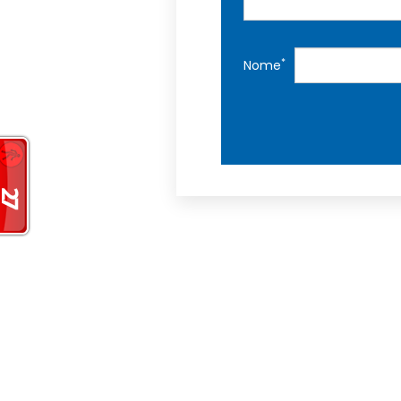
*
Nome