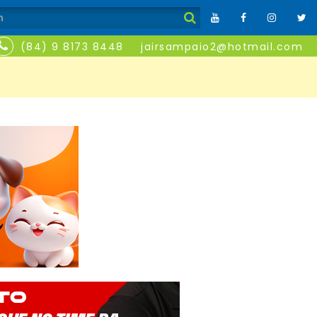
(84) 9 8173 8448
jairsampaio2@hotmail.com