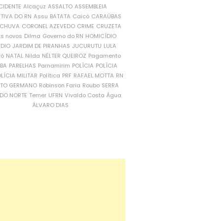
CIDENTE
Alcaçuz
ASSALTO
ASSEMBLEIA
ATIVA DO RN
Assu
BATATA
Caicó
CARAÚBAS
CHUVA
CORONEL AZEVEDO
CRIME
CRUZETA
is novos
Dilma
Governo do RN
HOMICÍDIO
NDIO
JARDIM DE PIRANHAS
JUCURUTU
LULA
ró
NATAL
Nilda
NÉLTER QUEIROZ
Pagamento
ÍBA
PARELHAS
Parnamirim
POLÍCIA
POLÍCIA
LÍCIA MILITAR
Política
PRF
RAFAEL MOTTA
RN
RTO GERMANO
Robinson Faria
Roubo
SERRA
DO NORTE
Temer
UFRN
Vivaldo Costa
Água
ÁLVARO DIAS