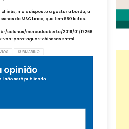
 chinês, mais disposto a gastar a bordo, a
ssinos do MSC Lirica, que tem 960 leitos.
m.br/colunas/mercadoaberto/2016/01/17266
s-vao-para-aguas-chinesas.shtml
VIOS
SUBMARINO
a opinião
il não será publicado.