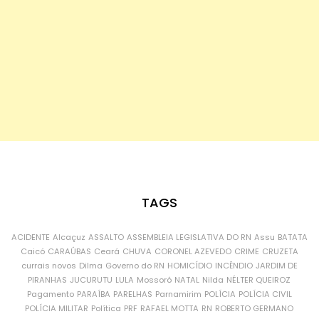
TAGS
ACIDENTE
Alcaçuz
ASSALTO
ASSEMBLEIA LEGISLATIVA DO RN
Assu
BATATA
Caicó
CARAÚBAS
Ceará
CHUVA
CORONEL AZEVEDO
CRIME
CRUZETA
currais novos
Dilma
Governo do RN
HOMICÍDIO
INCÊNDIO
JARDIM DE
PIRANHAS
JUCURUTU
LULA
Mossoró
NATAL
Nilda
NÉLTER QUEIROZ
Pagamento
PARAÍBA
PARELHAS
Parnamirim
POLÍCIA
POLÍCIA CIVIL
POLÍCIA MILITAR
Política
PRF
RAFAEL MOTTA
RN
ROBERTO GERMANO