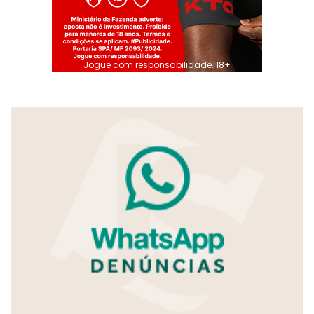
Jogue com responsabilidade. 18+