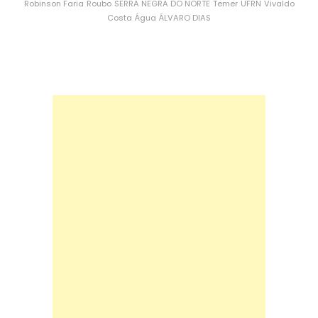
Robinson Faria
Roubo
SERRA NEGRA DO NORTE
Temer
UFRN
Vivaldo
Costa
Água
ÁLVARO DIAS