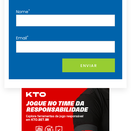
*
Nome
*
Email
ENVIAR